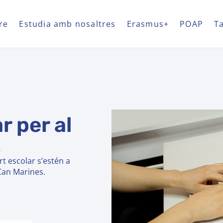
re
Estudia amb nosaltres
Erasmus+
POAP
T
r per al
.
rt escolar s’estén a
Can Marines.