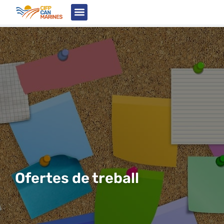
Estudia amb nosaltres
Tauler d’Anuncis
Ofertes de treball