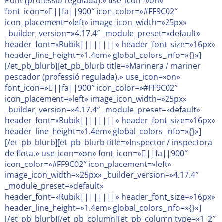
Pont (professió regulada).» use_icon=»on»
font_icon=»||fa||900″ icon_color=»#FF9C02″
icon_placement=»left» image_icon_width=»25px»
_builder_version=»4.17.4″ _module_preset=»default»
header_font=»Rubik||||||||» header_font_size=»16px»
header_line_height=»1.4em» global_colors_info=»{}»]
[/et_pb_blurb][et_pb_blurb title=»Marinera / mariner
pescador (professió regulada).» use_icon=»on»
font_icon=»||fa||900″ icon_color=»#FF9C02″
icon_placement=»left» image_icon_width=»25px»
_builder_version=»4.17.4″ _module_preset=»default»
header_font=»Rubik||||||||» header_font_size=»16px»
header_line_height=»1.4em» global_colors_info=»{}»]
[/et_pb_blurb][et_pb_blurb title=»Inspector / inspectora
de flota.» use_icon=»on» font_icon=»||fa||900″
icon_color=»#FF9C02″ icon_placement=»left»
image_icon_width=»25px» _builder_version=»4.17.4″
_module_preset=»default»
header_font=»Rubik||||||||» header_font_size=»16px»
header_line_height=»1.4em» global_colors_info=»{}»]
[/et_pb_blurb][/et_pb_column][et_pb_column type=»1_2″