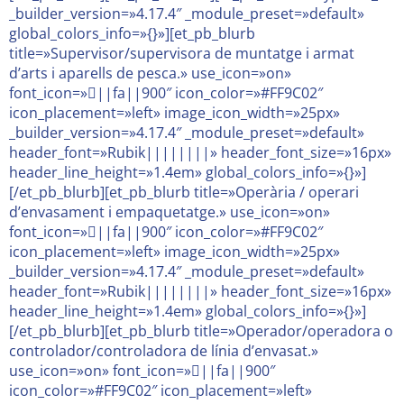
_builder_version=»4.17.4″ _module_preset=»default»
global_colors_info=»{}»][et_pb_blurb
title=»Supervisor/supervisora de muntatge i armat
d’arts i aparells de pesca.» use_icon=»on»
font_icon=»||fa||900″ icon_color=»#FF9C02″
icon_placement=»left» image_icon_width=»25px»
_builder_version=»4.17.4″ _module_preset=»default»
header_font=»Rubik||||||||» header_font_size=»16px»
header_line_height=»1.4em» global_colors_info=»{}»]
[/et_pb_blurb][et_pb_blurb title=»Operària / operari
d’envasament i empaquetatge.» use_icon=»on»
font_icon=»||fa||900″ icon_color=»#FF9C02″
icon_placement=»left» image_icon_width=»25px»
_builder_version=»4.17.4″ _module_preset=»default»
header_font=»Rubik||||||||» header_font_size=»16px»
header_line_height=»1.4em» global_colors_info=»{}»]
[/et_pb_blurb][et_pb_blurb title=»Operador/operadora o
controlador/controladora de línia d’envasat.»
use_icon=»on» font_icon=»||fa||900″
icon_color=»#FF9C02″ icon_placement=»left»