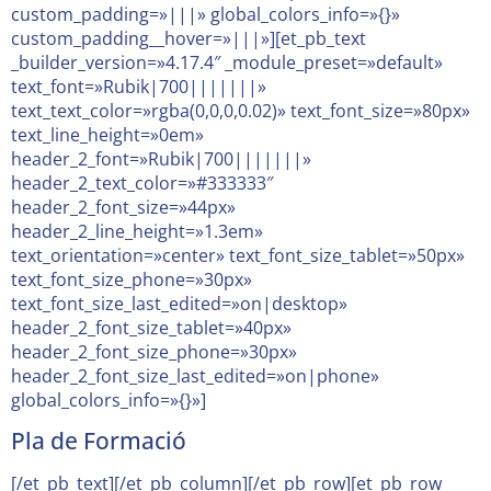
custom_padding=»|||» global_colors_info=»{}»
custom_padding__hover=»|||»][et_pb_text
_builder_version=»4.17.4″ _module_preset=»default»
text_font=»Rubik|700|||||||»
text_text_color=»rgba(0,0,0,0.02)» text_font_size=»80px»
text_line_height=»0em»
header_2_font=»Rubik|700|||||||»
header_2_text_color=»#333333″
header_2_font_size=»44px»
header_2_line_height=»1.3em»
text_orientation=»center» text_font_size_tablet=»50px»
text_font_size_phone=»30px»
text_font_size_last_edited=»on|desktop»
header_2_font_size_tablet=»40px»
header_2_font_size_phone=»30px»
header_2_font_size_last_edited=»on|phone»
global_colors_info=»{}»]
Pla de Formació
[/et_pb_text][/et_pb_column][/et_pb_row][et_pb_row