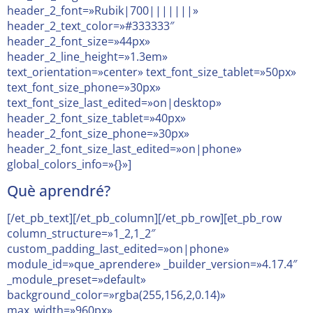
header_2_font=»Rubik|700|||||||»
header_2_text_color=»#333333″
header_2_font_size=»44px»
header_2_line_height=»1.3em»
text_orientation=»center» text_font_size_tablet=»50px»
text_font_size_phone=»30px»
text_font_size_last_edited=»on|desktop»
header_2_font_size_tablet=»40px»
header_2_font_size_phone=»30px»
header_2_font_size_last_edited=»on|phone»
global_colors_info=»{}»]
Què aprendré?
[/et_pb_text][/et_pb_column][/et_pb_row][et_pb_row
column_structure=»1_2,1_2″
custom_padding_last_edited=»on|phone»
module_id=»que_aprendere» _builder_version=»4.17.4″
_module_preset=»default»
background_color=»rgba(255,156,2,0.14)»
max_width=»960px»