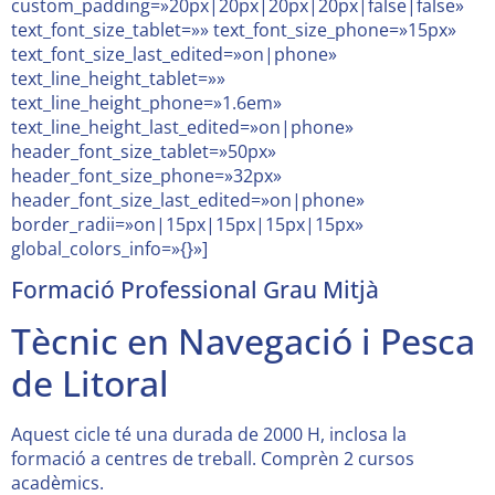
custom_padding=»20px|20px|20px|20px|false|false»
text_font_size_tablet=»» text_font_size_phone=»15px»
text_font_size_last_edited=»on|phone»
text_line_height_tablet=»»
text_line_height_phone=»1.6em»
text_line_height_last_edited=»on|phone»
header_font_size_tablet=»50px»
header_font_size_phone=»32px»
header_font_size_last_edited=»on|phone»
border_radii=»on|15px|15px|15px|15px»
global_colors_info=»{}»]
Formació Professional Grau Mitjà
Tècnic en Navegació i Pesca
de Litoral
Aquest cicle té una durada de 2000 H, inclosa la
formació a centres de treball. Comprèn 2 cursos
acadèmics.