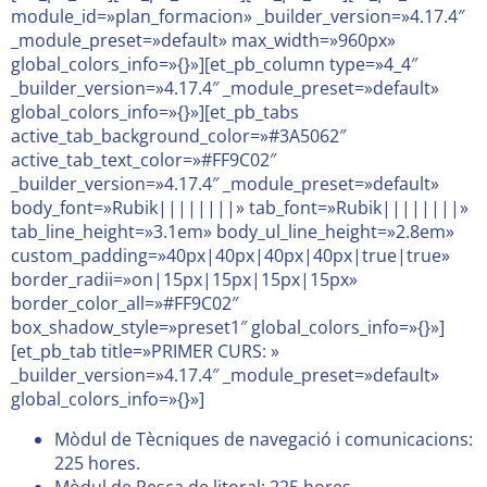
module_id=»plan_formacion» _builder_version=»4.17.4″
_module_preset=»default» max_width=»960px»
global_colors_info=»{}»][et_pb_column type=»4_4″
_builder_version=»4.17.4″ _module_preset=»default»
global_colors_info=»{}»][et_pb_tabs
active_tab_background_color=»#3A5062″
active_tab_text_color=»#FF9C02″
_builder_version=»4.17.4″ _module_preset=»default»
body_font=»Rubik||||||||» tab_font=»Rubik||||||||»
tab_line_height=»3.1em» body_ul_line_height=»2.8em»
custom_padding=»40px|40px|40px|40px|true|true»
border_radii=»on|15px|15px|15px|15px»
border_color_all=»#FF9C02″
box_shadow_style=»preset1″ global_colors_info=»{}»]
[et_pb_tab title=»PRIMER CURS: »
_builder_version=»4.17.4″ _module_preset=»default»
global_colors_info=»{}»]
Mòdul de Tècniques de navegació i comunicacions:
225 hores.
Mòdul de Pesca de litoral: 225 hores.