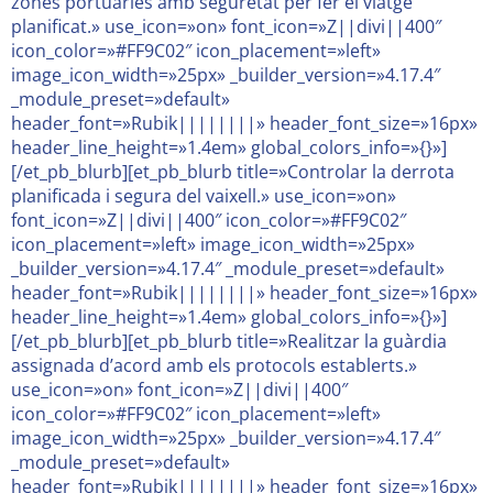
zones portuàries amb seguretat per fer el viatge
planificat.» use_icon=»on» font_icon=»Z||divi||400″
icon_color=»#FF9C02″ icon_placement=»left»
image_icon_width=»25px» _builder_version=»4.17.4″
_module_preset=»default»
header_font=»Rubik||||||||» header_font_size=»16px»
header_line_height=»1.4em» global_colors_info=»{}»]
[/et_pb_blurb][et_pb_blurb title=»Controlar la derrota
planificada i segura del vaixell.» use_icon=»on»
font_icon=»Z||divi||400″ icon_color=»#FF9C02″
icon_placement=»left» image_icon_width=»25px»
_builder_version=»4.17.4″ _module_preset=»default»
header_font=»Rubik||||||||» header_font_size=»16px»
header_line_height=»1.4em» global_colors_info=»{}»]
[/et_pb_blurb][et_pb_blurb title=»Realitzar la guàrdia
assignada d’acord amb els protocols establerts.»
use_icon=»on» font_icon=»Z||divi||400″
icon_color=»#FF9C02″ icon_placement=»left»
image_icon_width=»25px» _builder_version=»4.17.4″
_module_preset=»default»
header_font=»Rubik||||||||» header_font_size=»16px»