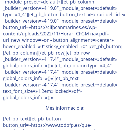
_module_preset=»default»][et_pb_column
_builder_version=»4.19.0″ _module_preset=»default»
type=»4_4″][et_pb_button button_text=»Horari del cicle»
_builder_version=»4.19.0″ _module_preset=»default»
button_url=»https://cifpcanmarines.es/wp-
content/uploads/2022/11/Horari-CFGM-nav.pdf»
url_new_window=»on» button_alignment=»center»
hover_enabled=»0″ sticky_enabled=»0″][/et_pb_button]
[/et_pb_column][/et_pb_row][et_pb_row
_builder_version=»4.17.4″ _module_preset=»default»
global_colors_info=»{}»][et_pb_column type=»4_4″
_builder_version=»4.17.4″ _module_preset=»default»
global_colors_info=»{}»][et_pb_text
_builder_version=»4.17.4″ _module_preset=»default»
text_font_size=»1.2em» locked=»off»
global_colors_info=»{}»]
Més informació a:
[/et_pb_text][et_pb_button
button_url=»https://www.todofp.es/que-