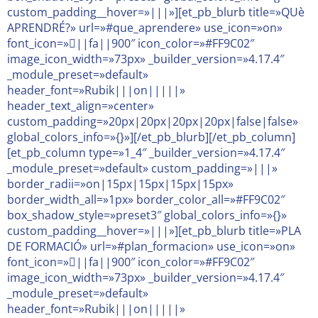
custom_padding__hover=»|||»][et_pb_blurb title=»QUè
APRENDRÉ?» url=»#que_aprendere» use_icon=»on»
font_icon=»||fa||900″ icon_color=»#FF9C02″
image_icon_width=»73px» _builder_version=»4.17.4″
_module_preset=»default»
header_font=»Rubik|||on|||||»
header_text_align=»center»
custom_padding=»20px|20px|20px|20px|false|false»
global_colors_info=»{}»][/et_pb_blurb][/et_pb_column]
[et_pb_column type=»1_4″ _builder_version=»4.17.4″
_module_preset=»default» custom_padding=»|||»
border_radii=»on|15px|15px|15px|15px»
border_width_all=»1px» border_color_all=»#FF9C02″
box_shadow_style=»preset3″ global_colors_info=»{}»
custom_padding__hover=»|||»][et_pb_blurb title=»PLA
DE FORMACIÓ» url=»#plan_formacion» use_icon=»on»
font_icon=»||fa||900″ icon_color=»#FF9C02″
image_icon_width=»73px» _builder_version=»4.17.4″
_module_preset=»default»
header_font=»Rubik|||on|||||»