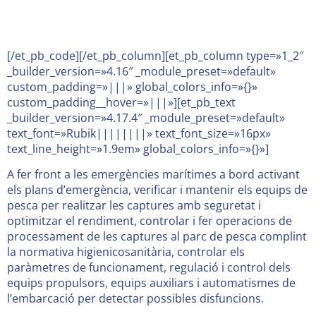
[/et_pb_code][/et_pb_column][et_pb_column type=»1_2″
_builder_version=»4.16″ _module_preset=»default»
custom_padding=»|||» global_colors_info=»{}»
custom_padding__hover=»|||»][et_pb_text
_builder_version=»4.17.4″ _module_preset=»default»
text_font=»Rubik||||||||» text_font_size=»16px»
text_line_height=»1.9em» global_colors_info=»{}»]
A fer front a les emergències marítimes a bord activant
els plans d’emergència, verificar i mantenir els equips de
pesca per realitzar les captures amb seguretat i
optimitzar el rendiment, controlar i fer operacions de
processament de les captures al parc de pesca complint
la normativa higienicosanitària, controlar els
paràmetres de funcionament, regulació i control dels
equips propulsors, equips auxiliars i automatismes de
l’embarcació per detectar possibles disfuncions.