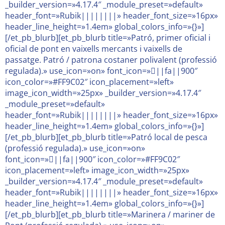
_builder_version=»4.17.4″ _module_preset=»default»
header_font=»Rubik||||||||» header_font_size=»16px»
header_line_height=»1.4em» global_colors_info=»{}»]
[/et_pb_blurb][et_pb_blurb title=»Patró, primer oficial i
oficial de pont en vaixells mercants i vaixells de
passatge. Patró / patrona costaner polivalent (professió
regulada).» use_icon=»on» font_icon=»||fa||900″
icon_color=»#FF9C02″ icon_placement=»left»
image_icon_width=»25px» _builder_version=»4.17.4″
_module_preset=»default»
header_font=»Rubik||||||||» header_font_size=»16px»
header_line_height=»1.4em» global_colors_info=»{}»]
[/et_pb_blurb][et_pb_blurb title=»Patró local de pesca
(professió regulada).» use_icon=»on»
font_icon=»||fa||900″ icon_color=»#FF9C02″
icon_placement=»left» image_icon_width=»25px»
_builder_version=»4.17.4″ _module_preset=»default»
header_font=»Rubik||||||||» header_font_size=»16px»
header_line_height=»1.4em» global_colors_info=»{}»]
[/et_pb_blurb][et_pb_blurb title=»Marinera / mariner de