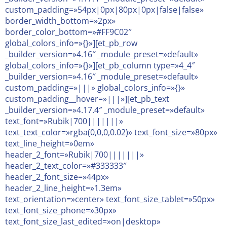
custom_padding=»54px|0px|80px|0px|false|false»
border_width_bottom=»2px»
border_color_bottom=»#FF9C02″
global_colors_info=»{}»][et_pb_row
_builder_version=»4.16″ _module_preset=»default»
global_colors_info=»{}»][et_pb_column type=»4_4″
_builder_version=»4.16″ _module_preset=»default»
custom_padding=»|||» global_colors_info=»{}»
custom_padding__hover=»|||»][et_pb_text
_builder_version=»4.17.4″ _module_preset=»default»
text_font=»Rubik|700|||||||»
text_text_color=»rgba(0,0,0,0.02)» text_font_size=»80px»
text_line_height=»0em»
header_2_font=»Rubik|700|||||||»
header_2_text_color=»#333333″
header_2_font_size=»44px»
header_2_line_height=»1.3em»
text_orientation=»center» text_font_size_tablet=»50px»
text_font_size_phone=»30px»
text_font_size_last_edited=»on|desktop»