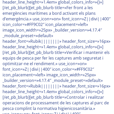
header_line_height=»1.4em» global_colors_info=»{}»]
[/et_pb_blurb][et_pb_blurb title=»Fer front a les
emergències marítimes a bord activant els plans
d’emergència.» use_icon=»on» font_icon=»Z||divi||400″
icon_color=»#FF9C02″ icon_placement=»left»
image_icon_width=»25px» _builder_version=»4.17.4″
_module_preset=»default»
header_font=»Rubik||||||||» header_font_size=»16px»
header_line_height=»1.4em» global_colors_info=»{}»]
[/et_pb_blurb][et_pb_blurb title=»Verificar i mantenir els
equips de pesca per fer les captures amb seguretat i
optimitzar-ne el rendiment.» use_icon=»on»
font_icon=»Z||divi||400″ icon_color=»#FF9C02″
icon_placement=»left» image_icon_width=»25px»
_builder_version=»4.17.4″ _module_preset=»default»
header_font=»Rubik||||||||» header_font_size=»16px»
header_line_height=»1.4em» global_colors_info=»{}»]
[/et_pb_blurb][et_pb_blurb title=»Controlar i realitzar
operacions de processament de les captures al parc de
pesca complint la normativa higienicosanitària.»