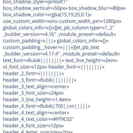
box_shadow_style=»preset1″
box_shadow_vertical=»50px» box_shadow_blur=»80px»
box_shadow_color=»rgba(15,19,25,0.1)»
use_custom_width=»on» custom_width_px=»1280px»
global_colors_info=»{}»][et_pb_column type=»1_2″
_builder_version=»4.16″ _module_preset=»default»
custom_padding=»|||» global_colors_info=»{}»
custom_padding__hover=»|||»][et_pb_text
_builder_version=»4.17.4″ _module_preset=»default»
text_font=»Rubik||||||||» text_line_height=»2em»
ol_font_size=»12px» header_font=»||||||||»
header_2_font=»||||||||»
header_3_font=»Rubik||||||||»
header_3_text_align=»center»
header_3_font_size=»24px»
header_3_line_height=»1.4em»
header_4_font=»Rubik|700||on|||||»
header_4_text_align=»center»
header_4_text_color=»#FF9C02″
header_4_font_size=»12px»
header_4_letter_spacing=»2px»