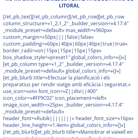
LITORAL
[/et_pb_text][/et_pb_column][/et_pb_row][et_pb_row
column_structure=»1_2,1_2″ _builder_version=»4.17.4″
_module_preset=»default» max_width=»960px»
custom_margin=»50px||||false|false»
custom_padding=»60px|40px|60px|40px|true|true»
border_radii=»on|15px|15px|15px|15px»
box_shadow_style=»preset1″ global_colors_info=»{}»]
[et_pb_column type=»1_2″ _builder_version=»4.17.4″
_module_preset=»default» global_colors_info=»{}»]
[et_pb_blurb title=»Efectuar la planificació i els
preparatius per rendir viatge amb eficàcia i seguretat.»
use_icon=»on» font_icon=»Z||divi||400″
icon_color=»#FF9C02″ icon_placement=»left»
image_icon_width=»25px» _builder_version=»4.17.4″
_module_preset=»default»
header_font=»Rubik||||||||» header_font_size=»16px»
header_line_height=»1.4em» global_colors_info=»{}»]
[/et_pb_blurb][et_pb_blurb title=»Maniobrar el vaixell en