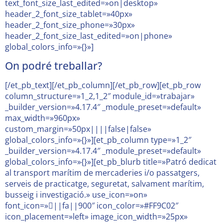
text_font_size_last_edited=»on|desktop»
header_2_font_size_tablet=»40px»
header_2_font_size_phone=»30px»
header_2_font_size_last_edited=»on|phone»
global_colors_info=»{}»]
On podré treballar?
[/et_pb_text][/et_pb_column][/et_pb_row][et_pb_row
column_structure=»1_2,1_2″ module_id=»trabajar»
_builder_version=»4.17.4″ _module_preset=»default»
max_width=»960px»
custom_margin=»50px||||false|false»
global_colors_info=»{}»][et_pb_column type=»1_2″
_builder_version=»4.17.4″ _module_preset=»default»
global_colors_info=»{}»][et_pb_blurb title=»Patró dedicat
al transport marítim de mercaderies i/o passatgers,
serveis de practicatge, seguretat, salvament marítim,
busseig i investigació.» use_icon=»on»
font_icon=»||fa||900″ icon_color=»#FF9C02″
icon_placement=»left» image_icon_width=»25px»