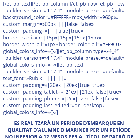
[/et_pb_text][/et_pb_column][/et_pb_row][et_pb_row
_builder_version=»4.17.4″ _module_preset=»default»
background_color=»#FFFFFF» max_width=»960px»
custom_margin=»60px||||false|false»
custom_padding=»||||true|true»
border_radii=»on|15px|15px|15px|15px»
border_width_all=»1px» border_color_all=»#FF9C02″
global_colors_info=»{}»][et_pb_column type=»4_4″
_builder_version=»4.17.4″ _module_preset=»default»
global_colors_info=»{}»][et_pb_text
_builder_version=»4.17.4″ _module_preset=»default»
text_font=»Rubik||||||||»
custom_padding=»|20ex||20ex|true|true»
custom_padding_tablet=»|21ex||21ex|false|true»
custom_padding_phone=»|2ex||2ex|false|false»
custom_padding_last_edited=»on|desktop»
global_colors_info=»{}»]
ES REALITZARÀ UN PERÍODE D’EMBARQUE EN
QUALITAT D’ALUMNE O MARINER PER UN PERÍODE
NO INFERIOR A 12 MESOS PER AL TÍTOL DE PATRÓ DE