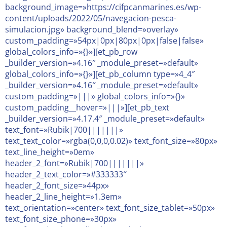
background_image=»https://cifpcanmarines.es/wp-
content/uploads/2022/05/navegacion-pesca-
simulacion.jpg» background_blend=»overlay»
custom_padding=»54px|0px|80px|0px|false|false»
global_colors_info=»{}»][et_pb_row
_builder_version=»4.16″ _module_preset=»default»
global_colors_info=»{}»][et_pb_column type=»4_4″
_builder_version=»4.16″ _module_preset=»default»
custom_padding=»|||» global_colors_info=»{}»
custom_padding__hover=»|||»][et_pb_text
_builder_version=»4.17.4″ _module_preset=»default»
text_font=»Rubik|700|||||||»
text_text_color=»rgba(0,0,0,0.02)» text_font_size=»80px»
text_line_height=»0em»
header_2_font=»Rubik|700|||||||»
header_2_text_color=»#333333″
header_2_font_size=»44px»
header_2_line_height=»1.3em»
text_orientation=»center» text_font_size_tablet=»50px»
text_font_size_phone=»30px»