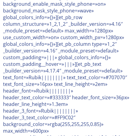
background_enable_mask_style_phone=»on»
background_mask_style_phone=»wave»
global_colors_info=»{}»][et_pb_row
column_structure=»1_2,1_2″ _builder_version=»4.16″
_module_preset=»default» max_width=»1280px»
use_custom_width=»on» custom_width_px=»1280px»
global_colors_info=»{}»][et_pb_column type=»1_2″
_builder_version=»4.16″ _module_preset=»default»
custom_padding=»|||» global_colors_info=»{}»
custom_padding__hover=»|||»][et_pb_text
_builder_version=»4.17.4″ _module_preset=»default»
text_font=»Rubik||||||||» text_text_color=»#707070″
text_font_size=»16px» text_line_height=»2em»
header_font=»Rubik||||||||»
header_text_color=»#333333″ header_font_size=»36px»
header_line_height=»1.3em»
header_3_font=»Rubik||||||||»
header_3_text_color=»#FF9C02″
background_color=»rgba(255,255,255,0.85)»
max_width=»600px»