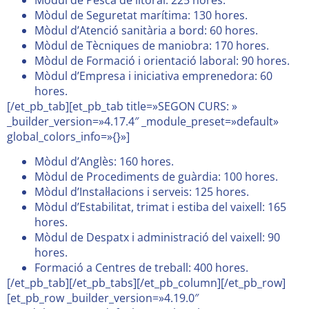
Mòdul de Seguretat marítima: 130 hores.
Mòdul d’Atenció sanitària a bord: 60 hores.
Mòdul de Tècniques de maniobra: 170 hores.
Mòdul de Formació i orientació laboral: 90 hores.
Mòdul d’Empresa i iniciativa emprenedora: 60
hores.
[/et_pb_tab][et_pb_tab title=»SEGON CURS: »
_builder_version=»4.17.4″ _module_preset=»default»
global_colors_info=»{}»]
Mòdul d’Anglès: 160 hores.
Mòdul de Procediments de guàrdia: 100 hores.
Mòdul d’Instal·lacions i serveis: 125 hores.
Mòdul d’Estabilitat, trimat i estiba del vaixell: 165
hores.
Mòdul de Despatx i administració del vaixell: 90
hores.
Formació a Centres de treball: 400 hores.
[/et_pb_tab][/et_pb_tabs][/et_pb_column][/et_pb_row]
[et_pb_row _builder_version=»4.19.0″