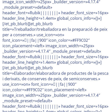
image_icon_width=»25px» _builder_version=»4.17.4″
_module_preset=»default»
header_font=»Rubik||||||||» header_font_size=»16px»
header_line_height=»1.4em» global_colors_info=»{}»]
[/et_pb_blurb][et_pb_blurb
title=»Treballador/treballadora en la preparació de peix
per a conserves.» use_icon=»on»
font_icon=»||fa||900″ icon_color=»#FF9C02″
icon_placement=»left» image_icon_width=»25px»
_builder_version=»4.17.4″ _module_preset=»default»
header_font=»Rubik||||||||» header_font_size=»16px»
header_line_height=»1.4em» global_colors_info=»{}»]
[/et_pb_blurb][et_pb_blurb
title=»Elaborador/elaboradora de productes de la pesca
i derivats, de conserves de peix, de semiconserves.»
use_icon=»on» font_icon=»||fa||900″
icon_color=»#FF9C02″ icon_placement=»left»
image_icon_width=»25px» _builder_version=»4.17.4″
_module_preset=»default»
header_font=»Rubik||||||||» header_font_size=»16px»
header_line_height=»1.4em» global_colors_info=»{}»]