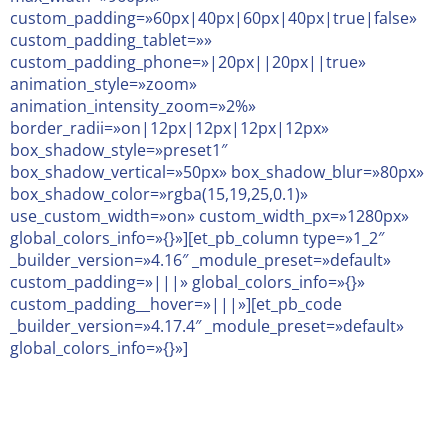
custom_padding=»60px|40px|60px|40px|true|false»
custom_padding_tablet=»»
custom_padding_phone=»|20px||20px||true»
animation_style=»zoom»
animation_intensity_zoom=»2%»
border_radii=»on|12px|12px|12px|12px»
box_shadow_style=»preset1″
box_shadow_vertical=»50px» box_shadow_blur=»80px»
box_shadow_color=»rgba(15,19,25,0.1)»
use_custom_width=»on» custom_width_px=»1280px»
global_colors_info=»{}»][et_pb_column type=»1_2″
_builder_version=»4.16″ _module_preset=»default»
custom_padding=»|||» global_colors_info=»{}»
custom_padding__hover=»|||»][et_pb_code
_builder_version=»4.17.4″ _module_preset=»default»
global_colors_info=»{}»]