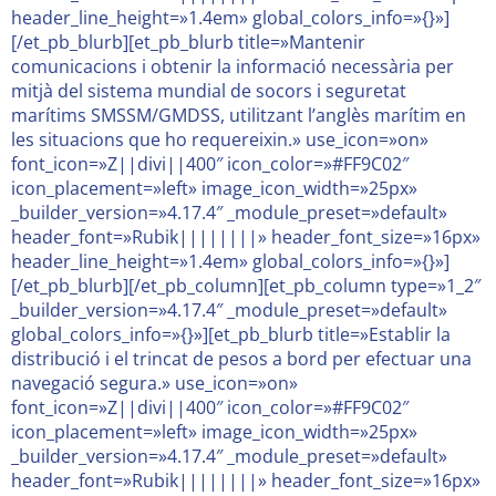
header_line_height=»1.4em» global_colors_info=»{}»]
[/et_pb_blurb][et_pb_blurb title=»Mantenir
comunicacions i obtenir la informació necessària per
mitjà del sistema mundial de socors i seguretat
marítims SMSSM/GMDSS, utilitzant l’anglès marítim en
les situacions que ho requereixin.» use_icon=»on»
font_icon=»Z||divi||400″ icon_color=»#FF9C02″
icon_placement=»left» image_icon_width=»25px»
_builder_version=»4.17.4″ _module_preset=»default»
header_font=»Rubik||||||||» header_font_size=»16px»
header_line_height=»1.4em» global_colors_info=»{}»]
[/et_pb_blurb][/et_pb_column][et_pb_column type=»1_2″
_builder_version=»4.17.4″ _module_preset=»default»
global_colors_info=»{}»][et_pb_blurb title=»Establir la
distribució i el trincat de pesos a bord per efectuar una
navegació segura.» use_icon=»on»
font_icon=»Z||divi||400″ icon_color=»#FF9C02″
icon_placement=»left» image_icon_width=»25px»
_builder_version=»4.17.4″ _module_preset=»default»
header_font=»Rubik||||||||» header_font_size=»16px»