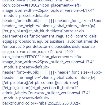
use_icon=»on» font_icon=»Z||divi||400″
icon_color=»#FF9C02″ icon_placement=»left»
image_icon_width=»25px» _builder_version=»4.17.4″
_module_preset=»default»
header_font=»Rubik||||||||» header_font_size=»16px»
header_line_height=»1.4em» global_colors_info=»{}»]
[/et_pb_blurb][et_pb_blurb title=»Controlar els
paràmetres de funcionament, regulació i control dels
equips propulsors, equips auxiliars i automatismes de
l’embarcació per detectar-ne possibles disfuncions.»
use_icon=»on» font_icon=»Z||divi||400″
icon_color=»#FF9C02″ icon_placement=»left»
image_icon_width=»25px» _builder_version=»4.17.4″
_module_preset=»default»
header_font=»Rubik||||||||» header_font_size=»16px»
header_line_height=»1.4em» global_colors_info=»{}»]
[/et_pb_blurb][/et_pb_column][/et_pb_row]
[/et_pb_section][et_pb_section fb_built=»1″
admin_label=»Courses» _builder_version=»4.17.4″
_module_preset=»default»
background_color=»rgba(255,255,255,0.92)»