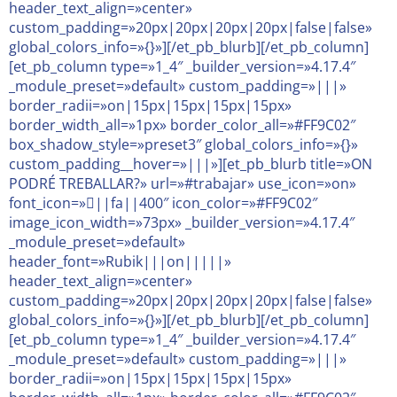
header_text_align=»center»
custom_padding=»20px|20px|20px|20px|false|false»
global_colors_info=»{}»][/et_pb_blurb][/et_pb_column]
[et_pb_column type=»1_4″ _builder_version=»4.17.4″
_module_preset=»default» custom_padding=»|||»
border_radii=»on|15px|15px|15px|15px»
border_width_all=»1px» border_color_all=»#FF9C02″
box_shadow_style=»preset3″ global_colors_info=»{}»
custom_padding__hover=»|||»][et_pb_blurb title=»ON
PODRÉ TREBALLAR?» url=»#trabajar» use_icon=»on»
font_icon=»||fa||400″ icon_color=»#FF9C02″
image_icon_width=»73px» _builder_version=»4.17.4″
_module_preset=»default»
header_font=»Rubik|||on|||||»
header_text_align=»center»
custom_padding=»20px|20px|20px|20px|false|false»
global_colors_info=»{}»][/et_pb_blurb][/et_pb_column]
[et_pb_column type=»1_4″ _builder_version=»4.17.4″
_module_preset=»default» custom_padding=»|||»
border_radii=»on|15px|15px|15px|15px»