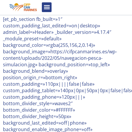
Estudia amb nosaltres
Tauler d’Anuncis
[et_pb_section fb_built=»1″
custom_padding_last_edited=»on|desktop»
admin_label=»Header» _builder_version=»4.17.4″
_module_preset=»default»
background_color=»rgba(255,156,2,0.14)»
background_image=»https://cifpcanmarines.es/wp-
content/uploads/2022/05/navegacion-pesca-
simulacion.jpg» background_position=»top_left»
background_blend=»overlay»
position_origin_r=»bottom_right»
custom_padding=»110px||||false|false»
custom_padding_tablet=»140px|0px|50px|0px|false|fals
custom_padding_phone=»120px|||»
bottom_divider_style=»waves2″
bottom_divider_color=»#FFFFFF»
bottom_divider_height=»50px»
background_last_edited=»off|phone»
background_enable_image_phone=»off»