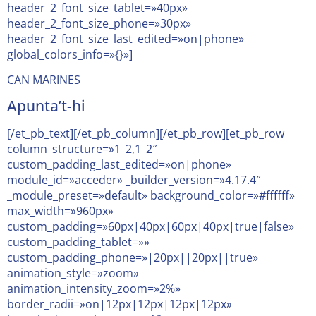
header_2_font_size_tablet=»40px»
header_2_font_size_phone=»30px»
header_2_font_size_last_edited=»on|phone»
global_colors_info=»{}»]
CAN MARINES
Apunta’t-hi
[/et_pb_text][/et_pb_column][/et_pb_row][et_pb_row
column_structure=»1_2,1_2″
custom_padding_last_edited=»on|phone»
module_id=»acceder» _builder_version=»4.17.4″
_module_preset=»default» background_color=»#ffffff»
max_width=»960px»
custom_padding=»60px|40px|60px|40px|true|false»
custom_padding_tablet=»»
custom_padding_phone=»|20px||20px||true»
animation_style=»zoom»
animation_intensity_zoom=»2%»
border_radii=»on|12px|12px|12px|12px»