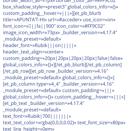
border_width_all=»1px» border_color_all=»#FF9C02″
box_shadow_style=»preset3″ global_colors_info=»{}»
custom_padding__hover=»|||»][et_pb_blurb
title=»APUNTA’T-HI» url=»#acceder» use_icon=»on»
font_icon=»||fa||900″ icon_color=»#FF9C02″
image_icon_width=»73px» _builder_version=»4.17.4″
_module_preset=»default»
header_font=»Rubik|||on|||||»
header_text_align=»center»
custom_padding=»20px|20px|20px|20px|false|false»
global_colors_info=»{}»][/et_pb_blurb][/et_pb_column]
[/et_pb_row][et_pb_row _builder_version=»4.16″
_module_preset=»default» global_colors_info=»{}»]
[et_pb_column type=»4_4″ _builder_version=»4.16″
_module_preset=»default» custom_padding=»|||»
global_colors_info=»{}» custom_padding__hover=»|||»]
[et_pb_text _builder_version=»4.17.4″
_module_preset=»default»
text_font=»Rubik|700|||||||»
text_text_color=»rgba(0,0,0,0.02)» text_font_size=»80px»
text_line_height=»0em»