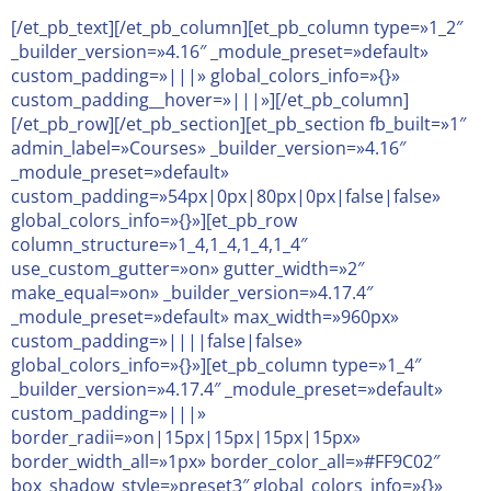
[/et_pb_text][/et_pb_column][et_pb_column type=»1_2″
_builder_version=»4.16″ _module_preset=»default»
custom_padding=»|||» global_colors_info=»{}»
custom_padding__hover=»|||»][/et_pb_column]
[/et_pb_row][/et_pb_section][et_pb_section fb_built=»1″
admin_label=»Courses» _builder_version=»4.16″
_module_preset=»default»
custom_padding=»54px|0px|80px|0px|false|false»
global_colors_info=»{}»][et_pb_row
column_structure=»1_4,1_4,1_4,1_4″
use_custom_gutter=»on» gutter_width=»2″
make_equal=»on» _builder_version=»4.17.4″
_module_preset=»default» max_width=»960px»
custom_padding=»||||false|false»
global_colors_info=»{}»][et_pb_column type=»1_4″
_builder_version=»4.17.4″ _module_preset=»default»
custom_padding=»|||»
border_radii=»on|15px|15px|15px|15px»
border_width_all=»1px» border_color_all=»#FF9C02″
box_shadow_style=»preset3″ global_colors_info=»{}»