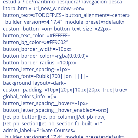
estudiar/loe/maritimo-pesquera/navegacion-pesca-
litoral.html» url_new_window=»on»
button_text=»TODOFP.ES» button_alignment=»center»
_builder_version=»4.17.4″ _module_preset=»default»
custom_button=»on» button_text_size=»22px»
button_text_color=»#FFFFFF»
button_bg_color=»#FF9C02″
button_border_width=»10px»
button_border_color=»rgba(0,0,0,0)»
button_border_radius=»100px»
button_letter_spacing=»1px»
button_font=»Rubik|700||on|||||»
background_layout=»dark»
custom_padding=»10px|20px|10px|20px|true|true»
global_colors_info=»{}»
button_letter_spacing__hover=»1px»
button_letter_spacing__hover_enabled=»on»]
[/et_pb_button][/et_pb_column][/et_pb_row]
[/et_pb_section][et_pb_section fb_built=»1″
admin_label=»Private Courses»
_builder_version=»4.17.4″ _module_preset=»default»