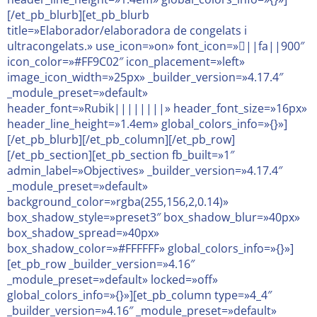
[/et_pb_blurb][et_pb_blurb
title=»Elaborador/elaboradora de congelats i
ultracongelats.» use_icon=»on» font_icon=»||fa||900″
icon_color=»#FF9C02″ icon_placement=»left»
image_icon_width=»25px» _builder_version=»4.17.4″
_module_preset=»default»
header_font=»Rubik||||||||» header_font_size=»16px»
header_line_height=»1.4em» global_colors_info=»{}»]
[/et_pb_blurb][/et_pb_column][/et_pb_row]
[/et_pb_section][et_pb_section fb_built=»1″
admin_label=»Objectives» _builder_version=»4.17.4″
_module_preset=»default»
background_color=»rgba(255,156,2,0.14)»
box_shadow_style=»preset3″ box_shadow_blur=»40px»
box_shadow_spread=»40px»
box_shadow_color=»#FFFFFF» global_colors_info=»{}»]
[et_pb_row _builder_version=»4.16″
_module_preset=»default» locked=»off»
global_colors_info=»{}»][et_pb_column type=»4_4″
_builder_version=»4.16″ _module_preset=»default»